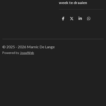
week te draaien
D
D
S
D
e
e
h
e
l
e
a
l
e
l
r
e
n
e
n
© 2025 - 2026 Marnic De Lange
Powered by
JouwWeb