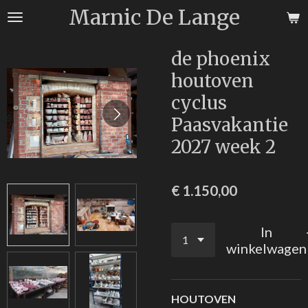
Marnic De Lange
Ga
direct
naar
de phoenix
de
houtoven
hoofdinhoud
cyclus
Paasvakantie
2027 week 2
€ 1.150,00
In
winkelwagen
HOUTOVEN