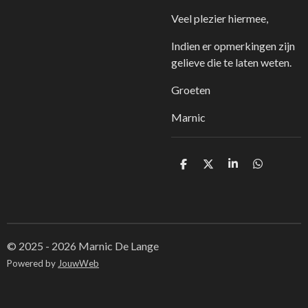
Veel plezier hiermee,
Indien er opmerkingen zijn
gelieve die te laten weten.
Groeten
Marnic
D
D
S
D
e
e
h
e
l
e
a
l
e
l
r
e
n
e
n
© 2025 - 2026 Marnic De Lange
Powered by
JouwWeb