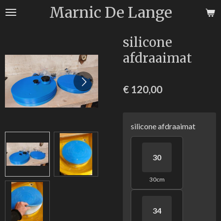
Marnic De Lange
Ga
direct
naar
silicone
de
afdraaimat
hoofdinhoud
€ 120,00
silicone afdraaimat
30
30cm
34