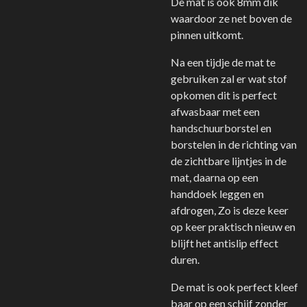
De mat is ook 8mm dik
waardoor ze net boven de
pinnen uitkomt.
Na een tijdje de mat te
gebruiken zal er wat stof
opkomen dit is perfect
afwasbaar met een
handschuurborstel en
borstelen in de richting van
de zichtbare lijntjes in de
mat, daarna op een
handdoek leggen en
afdrogen, Zo is deze keer
op keer praktisch nieuw en
blijft het antislip effect
duren.
De mat is ook perfect kleef
baar op een schijf zonder