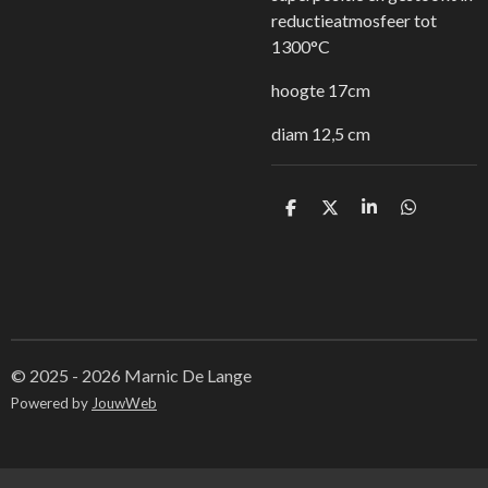
reductieatmosfeer tot
1300°C
hoogte 17cm
diam 12,5 cm
D
D
S
D
e
e
h
e
l
e
a
l
e
l
r
e
n
e
n
© 2025 - 2026 Marnic De Lange
Powered by
JouwWeb