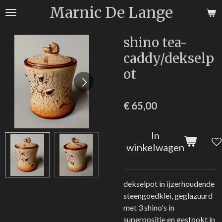
Marnic De Lange
Ga
direct
naar
shino tea-
de
caddy/dekselp
hoofdinhoud
ot
€ 65,00
In
winkelwagen
dekselpot in ijzerhoudende
steengoedklei, geglazuurd
met 3 shino's in
superpositie en gestookt in