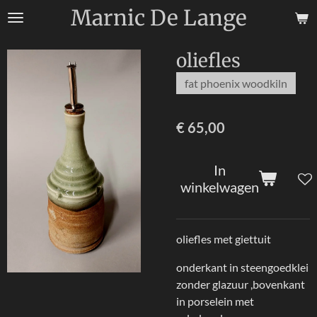
Marnic De Lange
Ga
direct
naar
oliefles
de
hoofdinhoud
fat phoenix woodkiln
€ 65,00
In
winkelwagen
oliefles met giettuit
onderkant in steengoedklei
zonder glazuur ,bovenkant
in porselein met