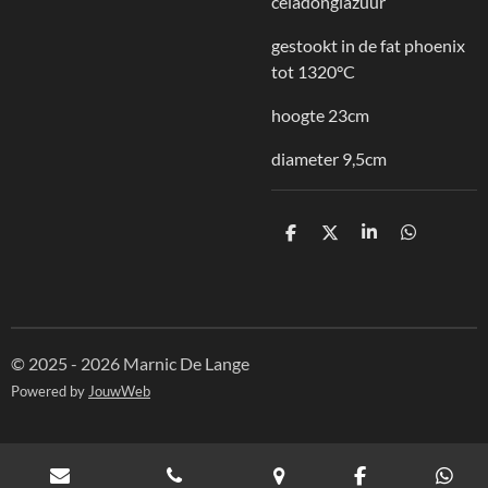
celadonglazuur
gestookt in de fat phoenix
tot 1320°C
hoogte 23cm
diameter 9,5cm
D
D
S
D
e
e
h
e
l
e
a
l
e
l
r
e
n
e
n
© 2025 - 2026 Marnic De Lange
Powered by
JouwWeb