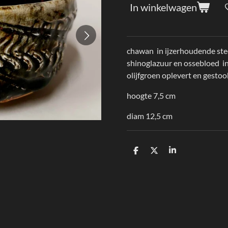
In winkelwagen
chawan in ijzerhoudende ste
shinoglazuur en ossebloed i
olijfgroen oplevert en gesto
hoogte 7,5 cm
diam 12,5 cm
D
D
S
e
e
h
l
e
a
e
l
r
n
e